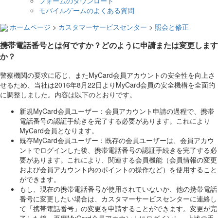
フォームのダウンロード
モバイルゲームのよくある質問
ホームページ
>
カスタマーサービスセンター
>
照会と修正
携帯電話番号とは何ですか？どのように申請または変更します
か？
警察機関の要求に応じ、またMyCard会員アカウントの安全性を向上さ
せるため、当社は2016年8月22日よりMyCard会員の安全機構を全面的
に調整しました。内容は以下のとおりです。
新規MyCard会員ユーザー：会員アカウント申請の過程で、携帯
電話番号の認証手続きを完了する必要があります。これにより
MyCard会員となります。
既存MyCard会員ユーザー：既存の会員ユーザーは、会員アカウ
ントでログインした後、携帯電話番号の認証手続きを完了する必
要があります。これにより、関連する会員機能（会員情報の変更
および会員アカウント内のポイントの操作など）を使用すること
ができます。
もし、現在の携帯電話番号が使用されていないか、他の携帯電話
番号に変更したい場合は、カスタマーサービスセンターに連絡し
て「携帯電話番号」の変更を申請することができます。変更が完
了した後、再度MyCard会員アカウントにログインし、上述の手